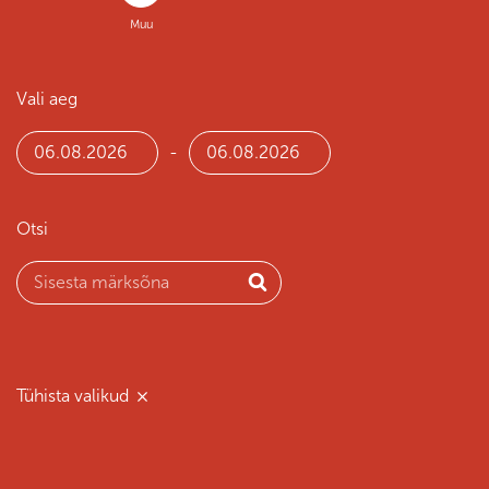
Muu
Vali aeg
-
Date start
Date end
Otsi
Tühista valikud