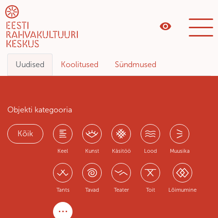
Uudised
Koolitused
Sündmused
Objekti kategooria
Kõik
Keel
Kunst
Käsitöö
Lood
Muusika
Tants
Tavad
Teater
Toit
Lõimumine