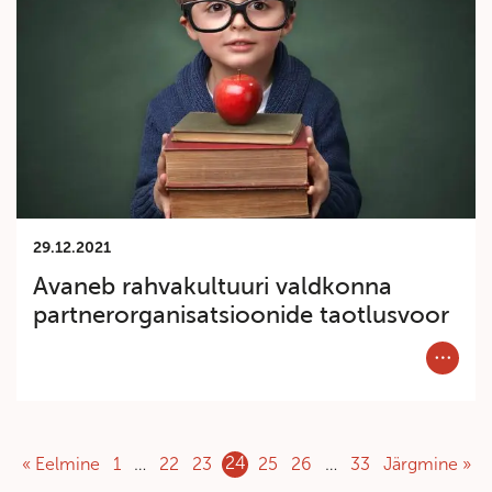
29.12.2021
Avaneb rahvakultuuri valdkonna
partnerorganisatsioonide taotlusvoor
Category
24
« Eelmine
1
…
22
23
25
26
…
33
Järgmine »