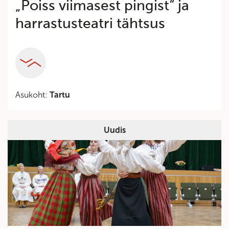
„Poiss viimasest pingist“ ja
harrastusteatri tähtsus
Category
Asukoht:
Tartu
Uudis