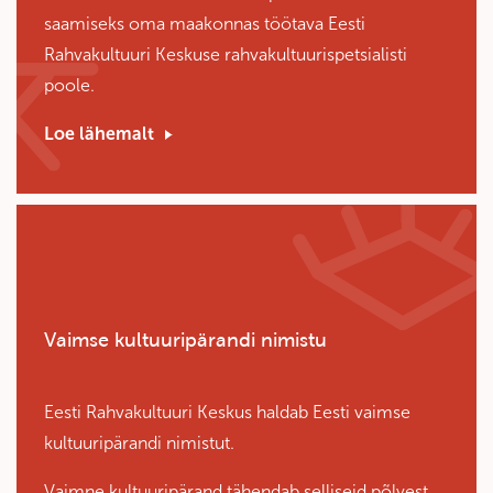
saamiseks oma maakonnas töötava Eesti
Rahvakultuuri Keskuse rahvakultuurispetsialisti
poole.
Loe lähemalt
Vaimse kultuuripärandi nimistu
Eesti Rahvakultuuri Keskus haldab Eesti vaimse
kultuuripärandi nimistut.
Vaimne kultuuripärand tähendab selliseid põlvest