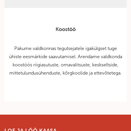
Koostöö
Pakume valdkonnas tegutsejatele igakülgset tuge
ühiste eesmärkide saavutamisel. Arendame valdkonda
koostöös riigiasutuste, omavalitsuste, keskseltside,
mittetulundusühenduste, kõrgkoolide ja ettevõtetega.
LOE JA LÖÖ KAASA