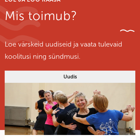
Mis toimub?
Loe värskeid uudiseid ja vaata tulevaid
koolitusi ning sündmusi.
Uudis