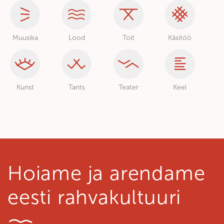
Muusika
Lood
Toit
Käsitöö
Kunst
Tants
Teater
Keel
Hoiame ja arendame
eesti rahvakultuuri