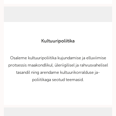
Kultuuripoliitika
Osaleme kultuuripoliitika kujundamise ja elluviimise
protsessis maakondlikul, üleriigilisel ja rahvusvahelisel
tasandil ning arendame kultuurikorralduse ja-
poliitikaga seotud teemasid.