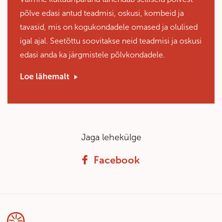
põlve edasi antud teadmisi, oskusi, kombeid ja
tavasid, mis on kogukondadele omased ja olulised
igal ajal. Seetõttu soovitakse neid teadmisi ja oskusi
edasi anda ka järgmistele põlvkondadele.
Loe lähemalt
Jaga lehekülge
Facebook