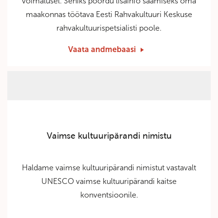
võimalusel. Seniks pöördu lisainfo saamiseks oma
maakonnas töötava Eesti Rahvakultuuri Keskuse
rahvakultuurispetsialisti poole.
Vaata andmebaasi
Vaimse kultuuripärandi nimistu
Haldame vaimse kultuuripärandi nimistut vastavalt
UNESCO vaimse kultuuripärandi kaitse
konventsioonile.