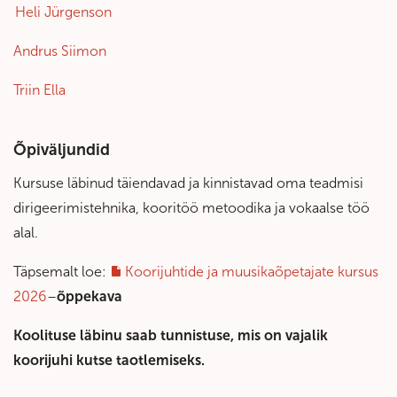
Heli Jürgenson
Andrus Siimon
Triin Ella
Õpiväljundid
Kursuse läbinud täiendavad ja kinnistavad oma teadmisi
dirigeerimistehnika, kooritöö metoodika ja vokaalse töö
alal.
Täpsemalt loe:
Koorijuhtide ja muusikaõpetajate kursus
2026
–
õppekava
Koolituse läbinu saab tunnistuse, mis on vajalik
koorijuhi kutse taotlemiseks.