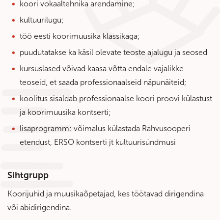
koori vokaaltehnika arendamine;
kultuurilugu;
töö eesti koorimuusika klassikaga;
puudutatakse ka käsil olevate teoste ajalugu ja seosed
kursuslased võivad kaasa võtta endale vajalikke
teoseid, et saada professionaalseid näpunäiteid;
koolitus sisaldab professionaalse koori proovi külastust
ja koorimuusika kontserti;
lisaprogramm: võimalus külastada Rahvusooperi
etendust, ERSO kontserti jt kultuurisündmusi
Sihtgrupp
Koorijuhid ja muusikaõpetajad, kes töötavad dirigendina
või abidirigendina.