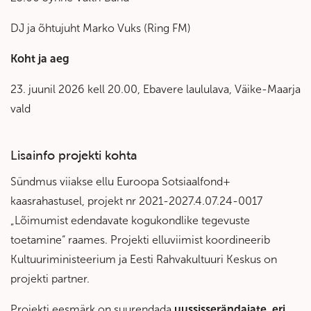
DJ ja õhtujuht Marko Vuks (Ring FM)
Koht ja aeg
23. juunil 2026 kell 20.00, Ebavere laululava, Väike-Maarja
vald
Lisainfo projekti kohta
Sündmus viiakse ellu Euroopa Sotsiaalfond+
kaasrahastusel, projekt nr 2021-2027.4.07.24-0017
„Lõimumist edendavate kogukondlike tegevuste
toetamine“ raames. Projekti elluviimist koordineerib
Kultuuriministeerium ja Eesti Rahvakultuuri Keskus on
projekti partner.
Projekti eesmärk on suurendada
uussisserändajate, eri