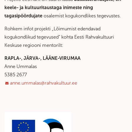
keele- ja kultuuritaustaga inimeste ning
tagasipöördujate
osalemist kogukondlikes tegevustes.
Rohkem infot projekti „Lõimumist edendavad
kogukondlikud tegevused“ kohta Eesti Rahvakultuuri
Keskuse regiooni mentorilt:
RAPLA-, JÄRVA-, LÄÄNE-VIRUMAA
Anne Ummalas
5385 2677
anne.ummalas@rahvakultuur.ee