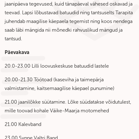
jaanipäeva tegevused, kuid tänapäeval vähesed oskavad ja
teevad. Lapsi lõbustavad batuudid ning tantsuselts Tarapita
juhendab maagilise käepaela tegemist ning koos nendega
saab läbi mängida nii mõnedki rahvuslikud mängud ja
tantsud.
Päevakava
20.0-23.00 Lilli loovuskeskuse batuudid lastele
20.00-21.30 Töötoad (kaseviha ja taimepärja
valmistamine, kaitsemaagilise käepael punumine)
21.00 jaanilõkke süütamine. Lõke süüdatakse võidutulest,
mille toovad kohale Väike-Maarja motomehed
21.00 Kalevband
23.00 Synne Valtri Band