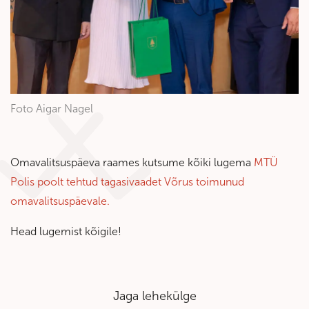
Foto Aigar Nagel
Omavalitsuspäeva raames kutsume kõiki lugema
MTÜ
Polis poolt tehtud tagasivaadet Võrus toimunud
omavalitsuspäevale.
Head lugemist kõigile!
Jaga lehekülge