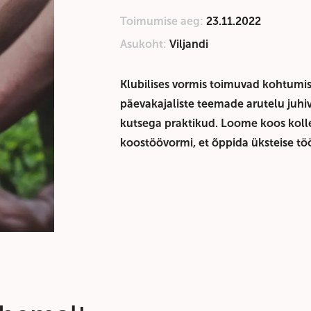
Toimumise aeg:
23.11.2022
Asukoht:
Viljandi
Klubilises vormis toimuvad kohtumis
päevakajaliste teemade arutelu juhi
kutsega praktikud. Loome koos koll
koostöövormi, et õppida üksteise tö