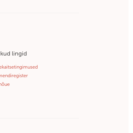
ikud lingid
kaitsetingimused
endiregister
nõue