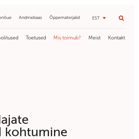
enõue
Andmebaas
Õppematerjalid
EST
olitused
Toetused
Mis toimub?
Meist
Kontakt
dajate
I kohtumine