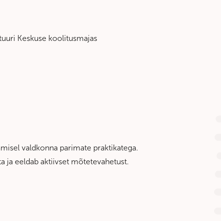
ltuuri Keskuse koolitusmajas
misel valdkonna parimate praktikatega.
 ja eeldab aktiivset mõtetevahetust.