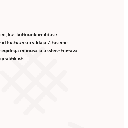
ed, kus kultuurikorralduse
vad kultuurikorraldaja 7. taseme
eegidega mõnusa ja üksteist toetava
öpraktikast.