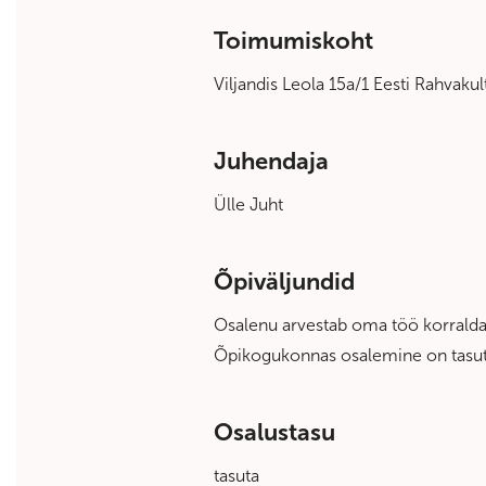
Toimumiskoht
Viljandis Leola 15a/1 Eesti Rahvaku
Juhendaja
Ülle Juht
Õpiväljundid
Osalenu arvestab oma töö korralda
Õpikogukonnas osalemine on tasuta
Osalustasu
tasuta