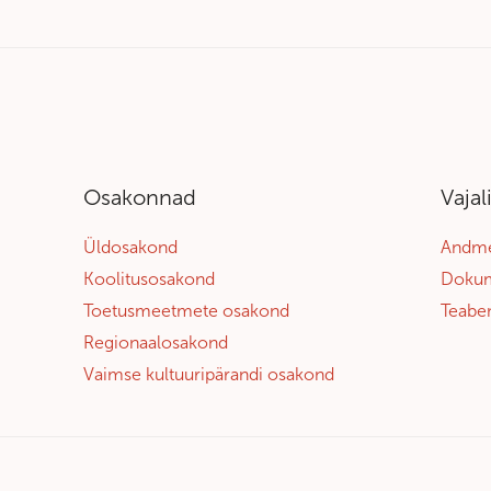
Osakonnad
Vajal
Üldosakond
Andme
Koolitusosakond
Dokum
Toetusmeetmete osakond
Teabe
Regionaalosakond
Vaimse kultuuripärandi osakond