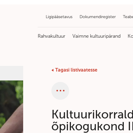
Ligipääsetavus
Dokumendiregister
Teab
Rahvakultuur
Vaimne kultuuripärand
Ko
Tagasi listivaatesse
Kategooria
Kultuurikorral
õpikogukond I