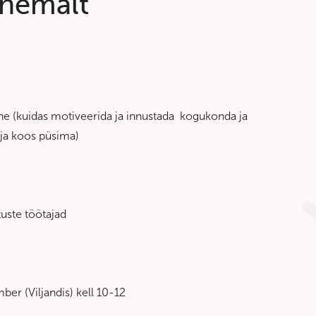
ähemalt
ne (kuidas motiveerida ja innustada kogukonda ja
 ja koos püsima)
tuste töötajad
er (Viljandis) kell 10-12