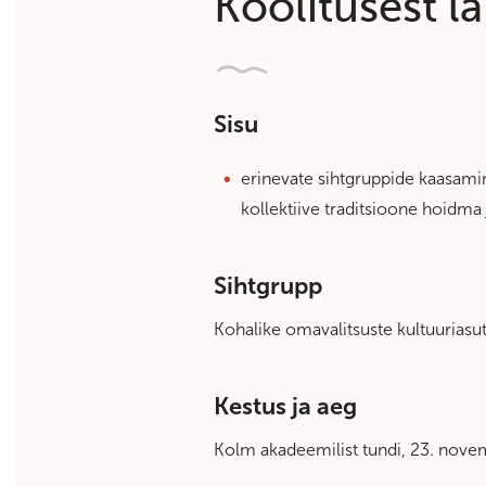
Koolitusest l
Sisu
erinevate sihtgruppide kaasami
kollektiive traditsioone hoidma
Sihtgrupp
Kohalike omavalitsuste kultuuriasu
Kestus ja aeg
Kolm akadeemilist tundi, 23. novemb