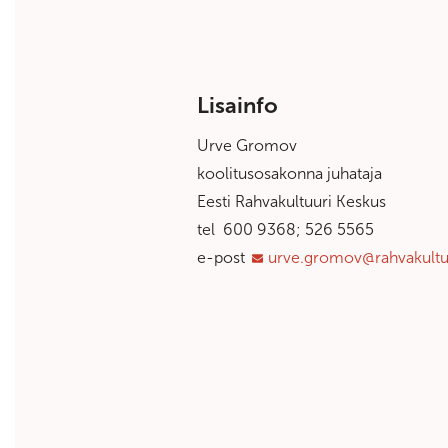
Lisainfo
Urve Gromov
koolitusosakonna juhataja
Eesti Rahvakultuuri Keskus
tel 600 9368; 526 5565
e-post
urve.gromov@rahvakultu