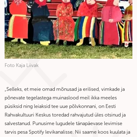
Foto Kaja Liivak
„Selleks, et meie omad mõnusad ja erilised, vimkade ja
põnevate tegelastega muinaslood meil ikka meeles
püsiksid ning leiaksid tee uue põlvkonnani, on Eesti
Rahvakultuuri Keskus toredad rahvajutud üles otsinud ja
salvestanud. Punusime lugudele tänapäevase levimise
tarvis pesa Spotify levikanalisse. Nii saame koos kuulata ja