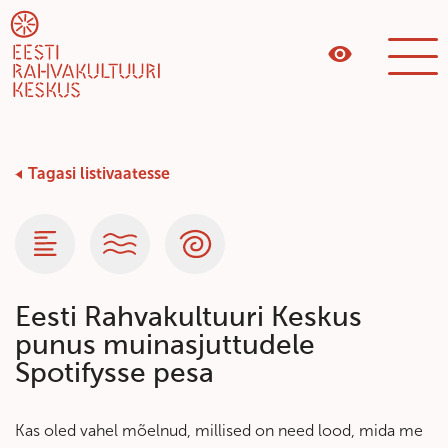
Tagasi listivaatesse
Kategooria
Kategooria
Kategooria
Eesti Rahvakultuuri Keskus
punus muinasjuttudele
Spotifysse pesa
Kas oled vahel mõelnud, millised on need lood, mida me