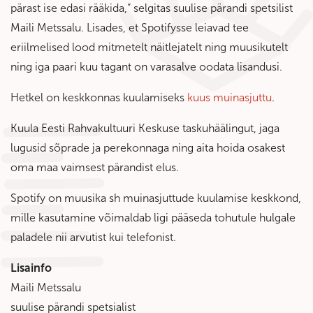
pärast ise edasi rääkida,“ selgitas suulise pärandi spetsilist
Maili Metssalu. Lisades, et Spotifysse leiavad tee
eriilmelised lood mitmetelt näitlejatelt ning muusikutelt
ning iga paari kuu tagant on varasalve oodata lisandusi.
Hetkel on keskkonnas kuulamiseks
kuus muinasjuttu
.
Kuula Eesti Rahvakultuuri Keskuse taskuhäälingut, jaga
lugusid sõprade ja perekonnaga ning aita hoida osakest
oma maa vaimsest pärandist elus.
Spotify on muusika sh muinasjuttude kuulamise keskkond,
mille kasutamine võimaldab ligi pääseda tohutule hulgale
paladele nii arvutist kui telefonist.
Lisainfo
Maili Metssalu
suulise pärandi spetsialist