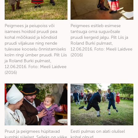
Peigmees ja peiupoiss või
Peigmees esitleb esimese
isamees hoidsid pruudi pea
tantsuga oma suguvõsale
kohal mõõkasid ja kõndisid
pruudi kergeid jalgu. Pilt Liis ja
pruudi viljakuse ning nende
Roland Burki pulmast,
tulevase kooselu õnnistamiseks
12.06.2016. Foto: Meeli Laidvee
kolm ringi ümber pruudi. Pilt Liis
(2016)
ja Roland Burki pulmast,
12.06.2016. Foto: Meeli Laidvee
(2016)
Pruut ja peigmees hüpitavad
Eesti pulmas on alati olulisel
kumbki sülelast. Selleks on väike
kohal olnud