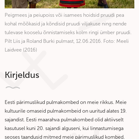
Peigmees ja peiupoiss või isamees hoidsid pruudi pea
kohal mõõkasid ja kõndisid pruudi viljakuse ning nende
tulevase kooselu õnnistamiseks kolm ringi ümber pruudi.
Pilt Liis ja Roland Burki pulmast, 12.06.2016. Foto: Meeli
Laidvee (2016)
Kirjeldus
Eesti pärimuslikud pulmakombed on meie rikkus. Meie
kultuurile omaseid pulmakombeid on uuritud alates 19.
sajandist. Eesti maarahva pulmakombed olid aktiivselt
kasutusel kuni 20. sajandi alguseni, kui linnastumisega
seoses taandusid mitmed meie pärimuslikud kombed.