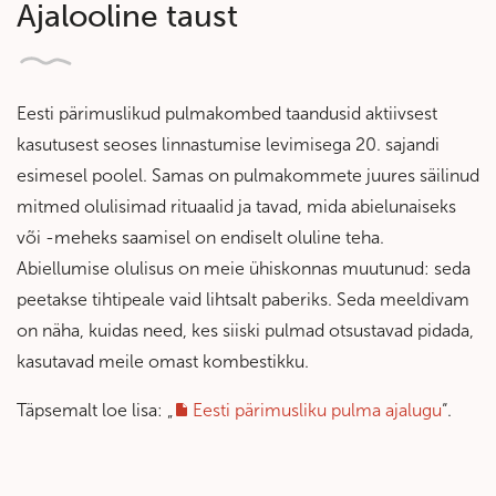
Ajalooline taust
Eesti pärimuslikud pulmakombed taandusid aktiivsest
kasutusest seoses linnastumise levimisega 20. sajandi
esimesel poolel. Samas on pulmakommete juures säilinud
mitmed olulisimad rituaalid ja tavad, mida abielunaiseks
või -meheks saamisel on endiselt oluline teha.
Abiellumise olulisus on meie ühiskonnas muutunud: seda
peetakse tihtipeale vaid lihtsalt paberiks. Seda meeldivam
on näha, kuidas need, kes siiski pulmad otsustavad pidada,
kasutavad meile omast kombestikku.
Täpsemalt loe lisa: „
Eesti pärimusliku pulma ajalugu
“.