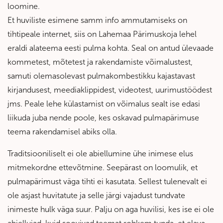
loomine.
Et huviliste esimene samm info ammutamiseks on
tihtipeale internet, siis on Lahemaa Pärimuskoja lehel
eraldi alateema eesti pulma kohta. Seal on antud ülevaade
kommetest, mõtetest ja rakendamiste võimalustest,
samuti olemasolevast pulmakombestikku kajastavast
kirjandusest, meediaklippidest, videotest, uurimustöödest
jms. Peale lehe külastamist on võimalus sealt ise edasi
liikuda juba nende poole, kes oskavad pulmapärimuse
teema rakendamisel abiks olla.
Traditsiooniliselt ei ole abiellumine ühe inimese elus
mitmekordne ettevõtmine. Seepärast on loomulik, et
pulmapärimust väga tihti ei kasutata. Sellest tulenevalt ei
ole asjast huvitatute ja selle järgi vajadust tundvate
inimeste hulk väga suur. Palju on aga huvilisi, kes ise ei ole