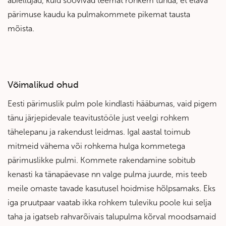
abiellujad, kuid soovivad teemat rohkem tunda, et elava
pärimuse kaudu ka pulmakommete pikemat tausta
mõista.
Võimalikud ohud
Eesti pärimuslik pulm pole kindlasti hääbumas, vaid pigem
tänu järjepidevale teavitustööle just veelgi rohkem
tähelepanu ja rakendust leidmas. Igal aastal toimub
mitmeid vähema või rohkema hulga kommetega
pärimuslikke pulmi. Kommete rakendamine sobitub
kenasti ka tänapäevase nn valge pulma juurde, mis teeb
meile omaste tavade kasutusel hoidmise hõlpsamaks. Eks
iga pruutpaar vaatab ikka rohkem tuleviku poole kui selja
taha ja igatseb rahvarõivais talupulma kõrval moodsamaid