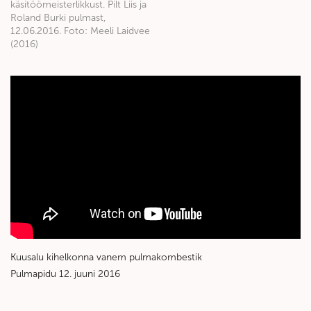
käsitöömeisterlikkust. Pilt Liis ja
Roland Burki pulmast,
12.06.2016. Foto: Meeli Laidvee
(2016)
Kuusalu kihelkonna vanem pulmakombestik
Pulmapidu 12. juuni 2016