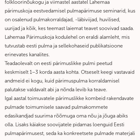
folkloorinõukogu ja viimastel aastatel Lahemaa
pärimuskoja eestvedamisel pulmapärimuse seminarid, kus
on osalenud pulmakorraldajad, -läbiviijad, huvilised,
uurijad ja kõik, kes teemast laiemat teavet soovivad saada.
Lahemaa Pärimuskoja kodulehel on eraldi alamleht, mis
tutvustab eesti pulma ja sellekohaseid publikatsioone
erinevates kanalites.
Teadaolevalt on eesti pärimuslikke pulmi peetud
keskmiselt 1–3 korda aasta kohta. Otseselt keegi vastavaid
andmeid ei kogu, kuid pärimuspulma korraldamisel
palutakse valdavalt abi ja nõnda levib ka teave.
Igal aastal toimuvatele pärimuslikke kombeid rakendavate
pulmade toimumisele saavad pulmakommete
edasikandjad suurima rõõmuga oma nõu ja jõuga abiks
olla. Lisaks käiakse soovijatele pidamas loenguid Eesti
pulmapärimusest, seda ka konkreetsete pulmade materjali