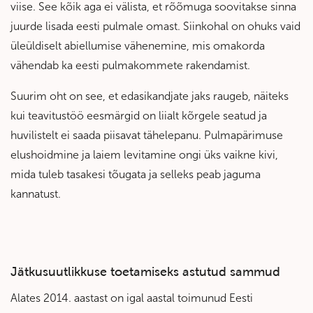
viise. See kõik aga ei välista, et rõõmuga soovitakse sinna
juurde lisada eesti pulmale omast. Siinkohal on ohuks vaid
üleüldiselt abiellumise vähenemine, mis omakorda
vähendab ka eesti pulmakommete rakendamist.
Suurim oht on see, et edasikandjate jaks raugeb, näiteks
kui teavitustöö eesmärgid on liialt kõrgele seatud ja
huvilistelt ei saada piisavat tähelepanu. Pulmapärimuse
elushoidmine ja laiem levitamine ongi üks vaikne kivi,
mida tuleb tasakesi tõugata ja selleks peab jaguma
kannatust.
Jätkusuutlikkuse toetamiseks astutud sammud
Alates 2014. aastast on igal aastal toimunud Eesti