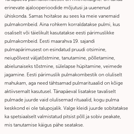
erinevate ajalooperioodide mõjutusi ja uuenenud
ühiskonda. Samas hoitakse au sees ka meie vanemaid
pulmakombeid. Aina rohkem korraldatakse pulmi, kus
osaliselt või täielikult kasutatakse eesti pärimuslikke
pulmakombeid. Eesti maarahva 19. sajandi
pulmapärimusest on esindatud pruudi otsimine,
neiupõlvest väljatõstmine, tanutamine, põlletamine,
abielunaiseks tõstmine, sülelapse hüpitamine, veimede
jagamine. Eesti pärimuslik pulmakombestik on oluliselt
mahukam, aga need tähtsamad pulmarituaalid on kõige
aktiivsemalt kasutusel. Tänapäeval lisatakse tavaliselt
pulmade juurde vaid olulisemad rituaalid, kogu pulma
keskkond ei ole talupojalik. Valge kleidi juurde sobitatakse
ka spetsiaalselt valmistatud pitsist põll ja sobiv peakate,
mis tanutamise käigus pähe seatakse.