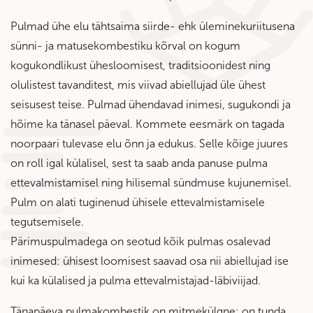
Pulmad ühe elu tähtsaima siirde- ehk üleminekuriitusena
sünni- ja matusekombestiku kõrval on kogum
kogukondlikust ühesloomisest, traditsioonidest ning
olulistest tavanditest, mis viivad abiellujad üle ühest
seisusest teise. Pulmad ühendavad inimesi, sugukondi ja
hõime ka tänasel päeval. Kommete eesmärk on tagada
noorpaari tulevase elu õnn ja edukus. Selle kõige juures
on roll igal külalisel, sest ta saab anda panuse pulma
ettevalmistamisel ning hilisemal sündmuse kujunemisel.
Pulm on alati tuginenud ühisele ettevalmistamisele
tegutsemisele.
Pärimuspulmadega on seotud kõik pulmas osalevad
inimesed: ühisest loomisest saavad osa nii abiellujad ise
kui ka külalised ja pulma ettevalmistajad-läbiviijad.
Tänapäeva pulmakombestik on mitmekülgne: on tunda