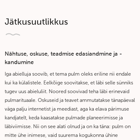
Jätkusuutlikkus
Nähtuse, oskuse, teadmise edasiandmine ja -
kandumine
Iga abielluja soovib, et tema pulm oleks eriline nii endale
kui ka külalistele. Eelkõige soovitakse, et läbi selle sünniks
tugev uus abieluliit. Noored soovivad teha läbi erinevaid
pulmarituaale. Oskuseid ja teavet ammutatakse tänapäeval
väga palju internetist ja meediast, aga ka elava pärimuse
kandjatelt, keda kaasatakse pulmade planeerimisse ja
läbiviimisse. Nii on see alati olnud ja on ka täna: pulm on
mitte ühe inimese, vaid suurema kogukonna ühine