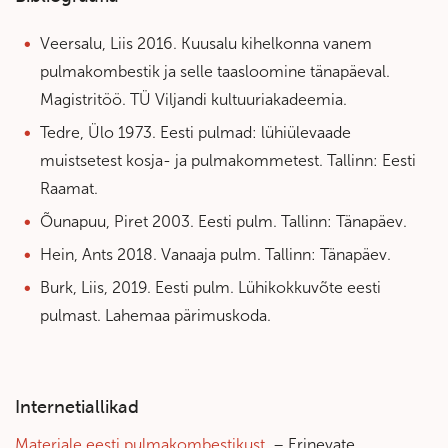
Veersalu, Liis 2016. Kuusalu kihelkonna vanem
pulmakombestik ja selle taasloomine tänapäeval.
Magistritöö. TÜ Viljandi kultuuriakadeemia.
Tedre, Ülo 1973. Eesti pulmad: lühiülevaade
muistsetest kosja- ja pulmakommetest. Tallinn: Eesti
Raamat.
Õunapuu, Piret 2003. Eesti pulm. Tallinn: Tänapäev.
Hein, Ants 2018. Vanaaja pulm. Tallinn: Tänapäev.
Burk, Liis, 2019. Eesti pulm. Lühikokkuvõte eesti
pulmast. Lahemaa pärimuskoda.
Internetiallikad
Materjale eesti pulmakombestikust
. – Erinevate