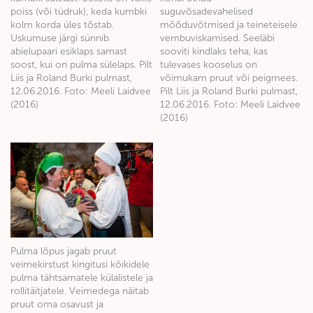
poiss (või tüdruk), keda kumbki
suguvõsadevahelised
kolm korda üles tõstab.
mõõduvõtmised ja teineteisele
Uskumuse järgi sünnib
vembuviskamised. Seeläbi
abielupaari esiklaps samast
sooviti kindlaks teha, kas
soost, kui on pulma sülelaps. Pilt
tulevases kooselus on
Liis ja Roland Burki pulmast,
võimukam pruut või peigmees.
12.06.2016. Foto: Meeli Laidvee
Pilt Liis ja Roland Burki pulmast,
(2016)
12.06.2016. Foto: Meeli Laidvee
(2016)
Pulma lõpus jagab pruut
veimekirstust kingitusi kõikidele
pulma tähtsamatele külalistele ja
rollitäitjatele. Veimedega näitab
pruut oma osavust ja