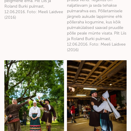
peigmehe ema. Pilt Liis ja
naljatlevam ja seda tehakse
Roland Burki pulmast,
pulmarahva ees. Põlletamisele
12.06.2016. Foto: Meeli Laidvee
järgneb aukude lappimine ehk
(2016)
põlleraha kogumine, kus kõik
pulmakülalised saavad pruudile
põlle peale münte visata. Pilt Liis
ja Roland Burki pulmast,
12.06.2016. Foto: Meeli Laidvee
(2016)