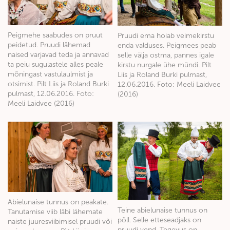
Peigmehe saabudes on pruut
Pruudi ema hoiab veimekirstu
peidetud. Pruudi lähemad
enda valduses. Peigmees peab
naised varjavad teda ja annavad
selle välja ostma, pannes igale
ta peiu sugulastele alles peale
kirstu nurgale ühe mündi. Pilt
mõningast vastulaulmist ja
Liis ja Roland Burki pulmast,
otsimist. Pilt Liis ja Roland Burki
12.06.2016. Foto: Meeli Laidvee
pulmast, 12.06.2016. Foto:
(2016)
Meeli Laidvee (2016)
Abielunaise tunnus on peakate.
Teine abielunaise tunnus on
Tanutamise viib läbi lähemate
põll. Selle etteseadjaks on
naiste juuresviibimisel pruudi või
pruudi vend. Tegevus on