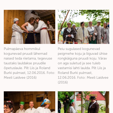
Pulmapäeva hommikul
Peiu sugulased kogunevad
kogunevad pruudi lähemad
peigmehe koju ja liiguvad ühise
naised teda riietama, tegevuse
rongkäiguna pruudi koju. Värav
taustaks lauldakse pruudile
on aga suletud ja see tuleb
õpetuslaule. Pilt Liis ja Roland
vastamisi lahti laulda. Pilt Liis ja
Burki pulmast, 12.06.2016. Foto:
Roland Burki pulmast,
Meeli Laidvee (2016)
12.06.2016. Foto: Meeli Laidvee
(2016)