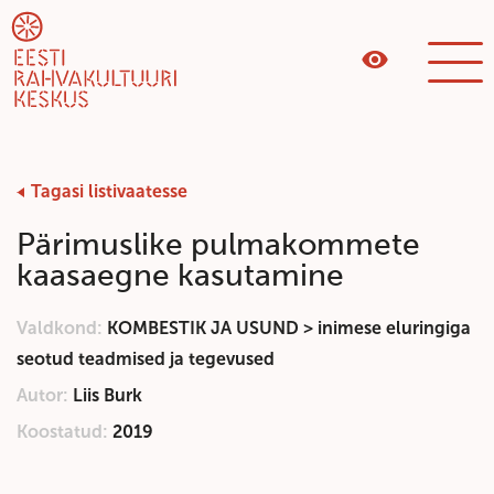
Tagasi listivaatesse
Pärimuslike pulmakommete
kaasaegne kasutamine
Valdkond:
KOMBESTIK JA USUND > inimese eluringiga
seotud teadmised ja tegevused
Autor:
Liis Burk
Koostatud:
2019