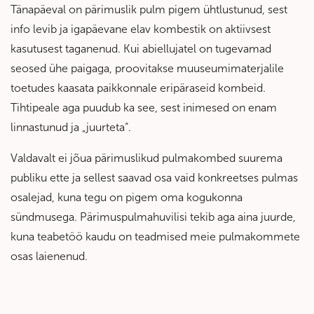
Tänapäeval on pärimuslik pulm pigem ühtlustunud, sest
info levib ja igapäevane elav kombestik on aktiivsest
kasutusest taganenud. Kui abiellujatel on tugevamad
seosed ühe paigaga, proovitakse muuseumimaterjalile
toetudes kaasata paikkonnale eripäraseid kombeid.
Tihtipeale aga puudub ka see, sest inimesed on enam
linnastunud ja „juurteta“.
Valdavalt ei jõua pärimuslikud pulmakombed suurema
publiku ette ja sellest saavad osa vaid konkreetses pulmas
osalejad, kuna tegu on pigem oma kogukonna
sündmusega. Pärimuspulmahuvilisi tekib aga aina juurde,
kuna teabetöö kaudu on teadmised meie pulmakommete
osas laienenud.